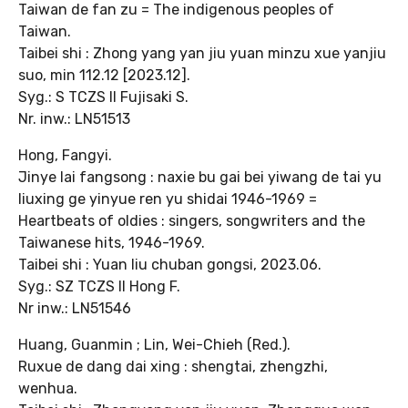
Taiwan de fan zu = The indigenous peoples of
Taiwan.
Taibei shi : Zhong yang yan jiu yuan minzu xue yanjiu
suo, min 112.12 [2023.12].
Syg.: S TCZS II Fujisaki S.
Nr. inw.: LN51513
Hong, Fangyi.
Jinye lai fangsong : naxie bu gai bei yiwang de tai yu
liuxing ge yinyue ren yu shidai 1946-1969 =
Heartbeats of oldies : singers, songwriters and the
Taiwanese hits, 1946-1969.
Taibei shi : Yuan liu chuban gongsi, 2023.06.
Syg.: SZ TCZS II Hong F.
Nr inw.: LN51546
Huang, Guanmin ; Lin, Wei-Chieh (Red.).
Ruxue de dang dai xing : shengtai, zhengzhi,
wenhua.