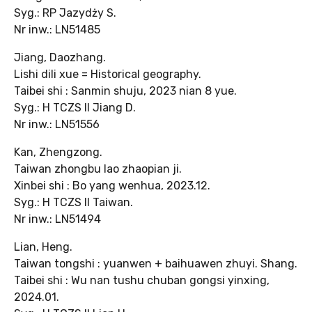
Syg.: RP Jazydży S.
Nr inw.: LN51485
Jiang, Daozhang.
Lishi dili xue = Historical geography.
Taibei shi : Sanmin shuju, 2023 nian 8 yue.
Syg.: H TCZS II Jiang D.
Nr inw.: LN51556
Kan, Zhengzong.
Taiwan zhongbu lao zhaopian ji.
Xinbei shi : Bo yang wenhua, 2023.12.
Syg.: H TCZS II Taiwan.
Nr inw.: LN51494
Lian, Heng.
Taiwan tongshi : yuanwen + baihuawen zhuyi. Shang.
Taibei shi : Wu nan tushu chuban gongsi yinxing,
2024.01.