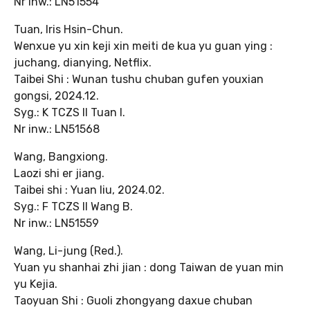
Nr inw.: LN51554
Tuan, Iris Hsin-Chun.
Wenxue yu xin keji xin meiti de kua yu guan ying :
juchang, dianying, Netflix.
Taibei Shi : Wunan tushu chuban gufen youxian
gongsi, 2024.12.
Syg.: K TCZS II Tuan I.
Nr inw.: LN51568
Wang, Bangxiong.
Laozi shi er jiang.
Taibei shi : Yuan liu, 2024.02.
Syg.: F TCZS II Wang B.
Nr inw.: LN51559
Wang, Li-jung (Red.).
Yuan yu shanhai zhi jian : dong Taiwan de yuan min
yu Kejia.
Taoyuan Shi : Guoli zhongyang daxue chuban