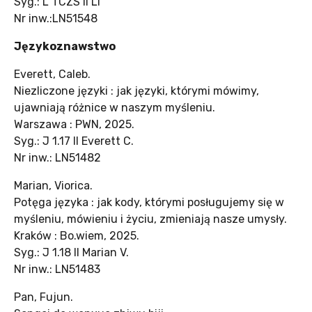
Syg.: L TCZS II Li
Nr inw.:LN51548
Językoznawstwo
Everett, Caleb.
Niezliczone języki : jak języki, którymi mówimy,
ujawniają różnice w naszym myśleniu.
Warszawa : PWN, 2025.
Syg.: J 1.17 II Everett C.
Nr inw.: LN51482
Marian, Viorica.
Potęga języka : jak kody, którymi posługujemy się w
myśleniu, mówieniu i życiu, zmieniają nasze umysły.
Kraków : Bo.wiem, 2025.
Syg.: J 1.18 II Marian V.
Nr inw.: LN51483
Pan, Fujun.