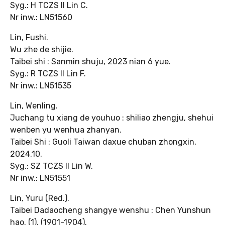
Syg.: H TCZS II Lin C.
Nr inw.: LN51560
Lin, Fushi.
Wu zhe de shijie.
Taibei shi : Sanmin shuju, 2023 nian 6 yue.
Syg.: R TCZS II Lin F.
Nr inw.: LN51535
Lin, Wenling.
Juchang tu xiang de youhuo : shiliao zhengju, shehui
wenben yu wenhua zhanyan.
Taibei Shi : Guoli Taiwan daxue chuban zhongxin,
2024.10.
Syg.: SZ TCZS II Lin W.
Nr inw.: LN51551
Lin, Yuru (Red.).
Taibei Dadaocheng shangye wenshu : Chen Yunshun
hao. (1), (1901-1904).