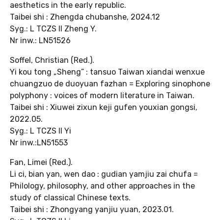
aesthetics in the early republic.
Taibei shi : Zhengda chubanshe, 2024.12
Syg.: L TCZS II Zheng Y.
Nr inw.: LN51526
Soffel, Christian (Red.).
Yi kou tong „Sheng” : tansuo Taiwan xiandai wenxue
chuangzuo de duoyuan fazhan = Exploring sinophone
polyphony : voices of modern literature in Taiwan.
Taibei shi : Xiuwei zixun keji gufen youxian gongsi,
2022.05.
Syg.: L TCZS II Yi
Nr inw.:LN51553
Fan, Limei (Red.).
Li ci, bian yan, wen dao : gudian yamjiu zai chufa =
Philology, philosophy, and other approaches in the
study of classical Chinese texts.
Taibei shi : Zhongyang yanjiu yuan, 2023.01.