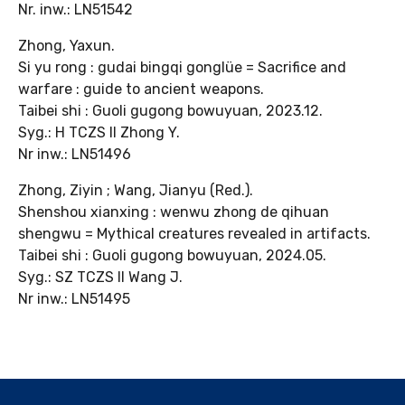
Nr. inw.: LN51542
Zhong, Yaxun.
Si yu rong : gudai bingqi gonglüe = Sacrifice and
warfare : guide to ancient weapons.
Taibei shi : Guoli gugong bowuyuan, 2023.12.
Syg.: H TCZS II Zhong Y.
Nr inw.: LN51496
Zhong, Ziyin ; Wang, Jianyu (Red.).
Shenshou xianxing : wenwu zhong de qihuan
shengwu = Mythical creatures revealed in artifacts.
Taibei shi : Guoli gugong bowuyuan, 2024.05.
Syg.: SZ TCZS II Wang J.
Nr inw.: LN51495