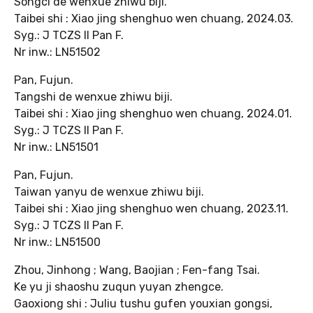
Songci de wenxue zhiwu biji.
Taibei shi : Xiao jing shenghuo wen chuang, 2024.03.
Syg.: J TCZS II Pan F.
Nr inw.: LN51502
Pan, Fujun.
Tangshi de wenxue zhiwu biji.
Taibei shi : Xiao jing shenghuo wen chuang, 2024.01.
Syg.: J TCZS II Pan F.
Nr inw.: LN51501
Pan, Fujun.
Taiwan yanyu de wenxue zhiwu biji.
Taibei shi : Xiao jing shenghuo wen chuang, 2023.11.
Syg.: J TCZS II Pan F.
Nr inw.: LN51500
Zhou, Jinhong ; Wang, Baojian ; Fen-fang Tsai.
Ke yu ji shaoshu zuqun yuyan zhengce.
Gaoxiong shi : Juliu tushu gufen youxian gongsi,