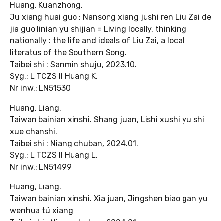
Huang, Kuanzhong.
Ju xiang huai guo : Nansong xiang jushi ren Liu Zai de
jia guo linian yu shijian = Living locally, thinking
nationally : the life and ideals of Liu Zai, a local
literatus of the Southern Song.
Taibei shi : Sanmin shuju, 2023.10.
Syg.: L TCZS II Huang K.
Nr inw.: LN51530
Huang, Liang.
Taiwan bainian xinshi. Shang juan, Lishi xushi yu shi
xue chanshi.
Taibei shi : Niang chuban, 2024.01.
Syg.: L TCZS II Huang L.
Nr inw.: LN51499
Huang, Liang.
Taiwan bainian xinshi. Xia juan, Jingshen biao gan yu
wenhua tú xiang.