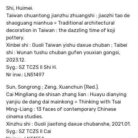
Shi, Huimei.
Taiwan chuantong jianzhu zhuangshi : jiaozhi tao de
shaoguang nianhua = Traditional architectural
decoration in Taiwan : the dazzling time of koji
pottery.
Xinbei shi : Guoli Taiwan yishu daxue chuban ; Taibei
shi : Wunan tushu chuban gufen youxian gongsi,
2023.12.
Syg.: SZ TCZS II Shi H.
Nr inw.: LN51497
Sun, Songrong ; Zeng, Xuanchun (Red.).
Cai Mingliang de shisan zhang lian : Huayu dianying
yanjiu de dang dai mainkong = Thinking with Tsai
Ming-Liang : 13 faces of contemporary Chinese
cinema studies.
Xinzhu shi : Guoli jiaotong daxue chubanshe, 2021.01.
Syg.: SZ TCZS II Cai