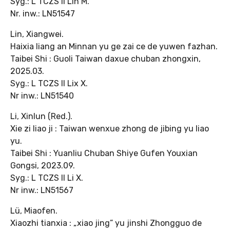
Syg.: L TCZS II Lin M.
Nr. inw.: LN51547
Lin, Xiangwei.
Haixia liang an Minnan yu ge zai ce de yuwen fazhan.
Taibei Shi : Guoli Taiwan daxue chuban zhongxin,
2025.03.
Syg.: L TCZS II Lix X.
Nr inw.: LN51540
Li, Xinlun (Red.).
Xie zi liao ji : Taiwan wenxue zhong de jibing yu liao
yu.
Taibei Shi : Yuanliu Chuban Shiye Gufen Youxian
Gongsi, 2023.09.
Syg.: L TCZS II Li X.
Nr inw.: LN51567
Lü, Miaofen.
Xiaozhi tianxia : „xiao jing” yu jinshi Zhongguo de