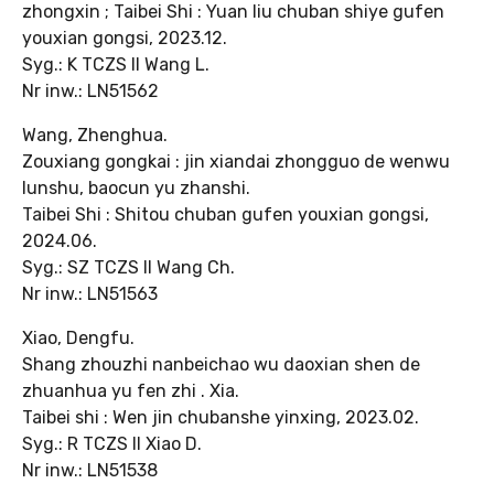
zhongxin ; Taibei Shi : Yuan liu chuban shiye gufen
youxian gongsi, 2023.12.
Syg.: K TCZS II Wang L.
Nr inw.: LN51562
Wang, Zhenghua.
Zouxiang gongkai : jin xiandai zhongguo de wenwu
lunshu, baocun yu zhanshi.
Taibei Shi : Shitou chuban gufen youxian gongsi,
2024.06.
Syg.: SZ TCZS II Wang Ch.
Nr inw.: LN51563
Xiao, Dengfu.
Shang zhouzhi nanbeichao wu daoxian shen de
zhuanhua yu fen zhi . Xia.
Taibei shi : Wen jin chubanshe yinxing, 2023.02.
Syg.: R TCZS II Xiao D.
Nr inw.: LN51538