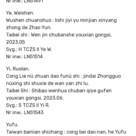
Nr inw.: LN51491
Ye, Weishen.
Wushen chuanshuo : lishi jiyi yu minjian xinyang
zhong de Zhao Yun.
Taibei shi : Wen jin chubanshe youxian gongsi,
2023.05
Syg.: H TCZS II Ye W.
Nr inw.: LN51514
Yi, Ruolan.
Cong Lie nü zhuan dao funü shi : jindai Zhongguo
nüxing shi shuxie de wan yan zhi lu.
Taibei Shi : Shibao wenhua chuban qiye gufen
youxian gongsi, 2023.06.
Syg.: S TCZS II Yi R.
Nr inw.: LN51543
Yufu.
Taiwan bainian shichang : cong bei dao nan, he Yufu