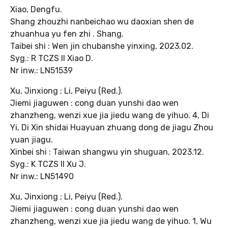
Xiao, Dengfu.
Shang zhouzhi nanbeichao wu daoxian shen de
zhuanhua yu fen zhi . Shang.
Taibei shi : Wen jin chubanshe yinxing, 2023.02.
Syg.: R TCZS II Xiao D.
Nr inw.: LN51539
Xu, Jinxiong ; Li, Peiyu (Red.).
Jiemi jiaguwen : cong duan yunshi dao wen
zhanzheng, wenzi xue jia jiedu wang de yihuo. 4, Di
Yi, Di Xin shidai Huayuan zhuang dong de jiagu Zhou
yuan jiagu.
Xinbei shi : Taiwan shangwu yin shuguan, 2023.12.
Syg.: K TCZS II Xu J.
Nr inw.: LN51490
Xu, Jinxiong ; Li, Peiyu (Red.).
Jiemi jiaguwen : cong duan yunshi dao wen
zhanzheng, wenzi xue jia jiedu wang de yihuo. 1, Wu