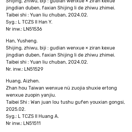
Shijing, zhiwu, biji : gudian wenxue × ziran kexue
jingdian duben, faxian Shijing li de zhiwu zhimei.
Taibei shi : Yuan liu chuban, 2024.02.
Syg.: L TCZS II Han Y.
Nr inw.: LN51536
Han, Yusheng.
Shijing, zhiwu, biji : gudian wenxue × ziran kexue
jingdian duben, faxian Shijing li de zhiwu zhimei.
Taibei shi : Yuan liu chuban, 2024.02.
Nr. inw.: LN51529
Huang, Aizhen.
Zhan hou Taiwan wenxue nü zuojia shuxie ertong
wenxue zuopin yanjiu.
Taibei Shi : Wan juan lou tushu gufen youxian gongsi,
2025.02.
Syg.: L TCZS II Huang A.
Nr inw.: LN51511