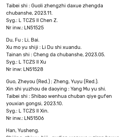
Taibei shi : Guoli zhengzhi daxue zhengda
chubanshe, 2023.11.
Syg.: L TCZS II Chen Z.
Nr inw.: LN51525
Du, Fu ; Li, Bai.
Xu mo yu shiji : Li Du shi xuandu.
Tainan shi : Cheng da chubanshe, 2023.05.
Syg.: L TCZS II Xu
Nr inw: LN51528
Guo, Zheyou (Red.) ; Zheng, Yuyu (Red.).
Xin shi yuzhou de daoying : Yang Mu yu shi.
Taibei shi : Shibao wenhua chuban qiye gufen
youxian gongsi, 2023.10.
Syg.: L TCZS II Xin.
Nr inw.: LN51506
Han, Yusheng.