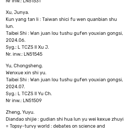
Nr inw.: LN51531
Xu, Junya.
Kun yang tan li : Taiwan shici fu wen quanbian shu
lun.
Taibei Shi : Wan juan lou tushu gufen youxian gongsi,
2024.06.
Syg.: L TCZS II Xu J.
Nr. inw.: LN51545
Yu, Chongsheng.
Wenxue xin shi yu.
Taibei Shi : Wan juan lou tushu gufen youxian gongsi,
2024.07.
Syg.: L TCZS II Yu Ch.
Nr inw.: LN51509
Zheng, Yuyu.
Diandao shijie : gudian shi hua lun yu wei kexue zhuyi
= Topsy-turvy world : debates on science and