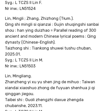
Syg.: L TCZS II Lin F.
Nr inw.: LN51524
Lin, Mingli ; Zhang, Zhizhong (Tłum.).
Qing shi mingli si qianzai : Gujin shuqingshi sanbai
shou : han ying duizhao = Parallel reading of 300
ancient and modern Chinese lyrical poems : Qing
dynasty (Chinese-English).
Taizhong shi : Tiankong shuwei tushu chuban,
2025.01.
Syg.: L TCZS II Lin M.
Nr inw.: LN51503
Lin, Mingliang.
Zhanzheng yi xu yu shen jing de mihuo : Taiwan
xiandai xiaoshuo zhong de fuyuan shenhua ji qi
qinggan jiegou.
Taibei shi : Guoli zhengzhi daxue zhengda
chubanshe, 2023.11.