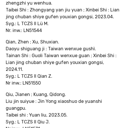
zhengzhi yu wenhua.
Taibei Shi : Zhongyang yan jiu yuan ; Xinbei Shi : Lian
jing chuban shiye gufen youxian gongsi, 2023.04.
Syg.: L TCZS II Lü M.
Nr. inw.: LN51544
Qian, Zhen ; Xu, Shuxian.
Daoyu shiguang ji : Taiwan wenxue gushì.
Tainan Shi : Guoli Taiwan wenxue guan ; Xinbei Shi :
Lian jing chuban shiye gufen youxian gongsi,
2024.11.
Syg.: L TCZS II Qian Z.
Nr inw.: LN51550
Qiu, Jianen ; Kuang, Qidong.
Liu jin suiyue : Jin Yong xiaoshuo de yuanshi
guangpu.
Taibei shi : Yuan liu, 2023.05.
Syg.: L TCZS II Qiu J.