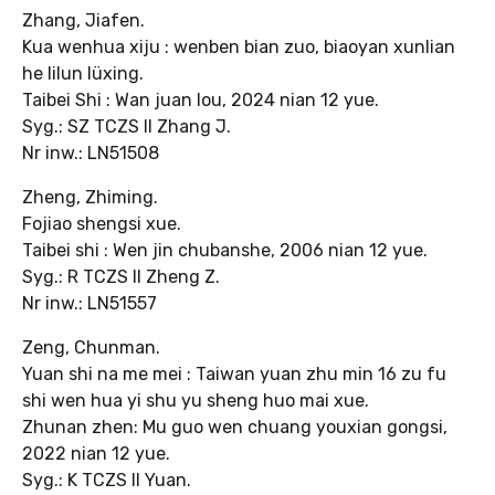
Zhang, Jiafen.
Kua wenhua xiju : wenben bian zuo, biaoyan xunlian
he lilun lüxing.
Taibei Shi : Wan juan lou, 2024 nian 12 yue.
Syg.: SZ TCZS II Zhang J.
Nr inw.: LN51508
Zheng, Zhiming.
Fojiao shengsi xue.
Taibei shi : Wen jin chubanshe, 2006 nian 12 yue.
Syg.: R TCZS II Zheng Z.
Nr inw.: LN51557
Zeng, Chunman.
Yuan shi na me mei : Taiwan yuan zhu min 16 zu fu
shi wen hua yi shu yu sheng huo mai xue.
Zhunan zhen: Mu guo wen chuang youxian gongsi,
2022 nian 12 yue.
Syg.: K TCZS II Yuan.