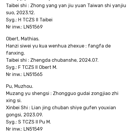
Taibei shi : Zhong yang yan jiu yuan Taiwan shi yanjiu
suo, 2023.12.
Syg.: H TCZS II Taibei
Nr inw.: LN51569
Obert, Mathias.
Hanzi siwei yu kua wenhua zhexue : fangfa de
fanxing.
Taibei shi : Zhengda chubanshe, 2024.07.
Syg.: F TCZS II Obert M.
Nr inw.: LN51565
Pu, Muzhou.
Muzang yu shengsi : Zhongguo gudai zongjiao zhi
xing si.
Xinbei Shi : Lian jing chuban shiye gufen youxian
gongsi, 2023.09.
Syg.: S TCZS II Pu M.
Nr inw.: LN51549