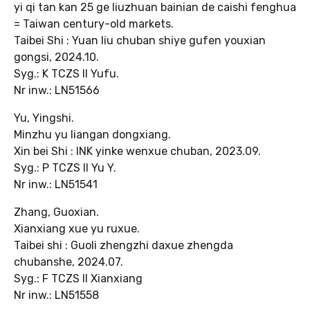
yi qi tan kan 25 ge liuzhuan bainian de caishi fenghua
= Taiwan century-old markets.
Taibei Shi : Yuan liu chuban shiye gufen youxian
gongsi, 2024.10.
Syg.: K TCZS II Yufu.
Nr inw.: LN51566
Yu, Yingshi.
Minzhu yu liangan dongxiang.
Xin bei Shi : INK yinke wenxue chuban, 2023.09.
Syg.: P TCZS II Yu Y.
Nr inw.: LN51541
Zhang, Guoxian.
Xianxiang xue yu ruxue.
Taibei shi : Guoli zhengzhi daxue zhengda
chubanshe, 2024.07.
Syg.: F TCZS II Xianxiang
Nr inw.: LN51558