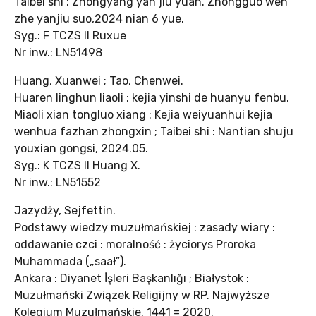
Taibei shi : Zhongyang yan jiu yuan. Zhongguo wen
zhe yanjiu suo,2024 nian 6 yue.
Syg.: F TCZS II Ruxue
Nr inw.: LN51498
Huang, Xuanwei ; Tao, Chenwei.
Huaren linghun liaoli : kejia yinshi de huanyu fenbu.
Miaoli xian tongluo xiang : Kejia weiyuanhui kejia
wenhua fazhan zhongxin ; Taibei shi : Nantian shuju
youxian gongsi, 2024.05.
Syg.: K TCZS II Huang X.
Nr inw.: LN51552
Jazydży, Sejfettin.
Podstawy wiedzy muzułmańskiej : zasady wiary :
oddawanie czci : moralność : życiorys Proroka
Muhammada („saał”).
Ankara : Diyanet İşleri Başkanlığı ; Białystok :
Muzułmański Związek Religijny w RP. Najwyższe
Kolegium Muzułmańskie, 1441 = 2020.