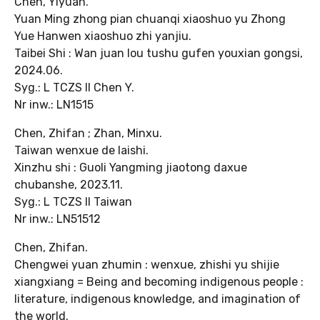
Chen, Yiyuan.
Yuan Ming zhong pian chuanqi xiaoshuo yu Zhong
Yue Hanwen xiaoshuo zhi yanjiu.
Taibei Shi : Wan juan lou tushu gufen youxian gongsi,
2024.06.
Syg.: L TCZS II Chen Y.
Nr inw.: LN1515
Chen, Zhifan ; Zhan, Minxu.
Taiwan wenxue de laishi.
Xinzhu shi : Guoli Yangming jiaotong daxue
chubanshe, 2023.11.
Syg.: L TCZS II Taiwan
Nr inw.: LN51512
Chen, Zhifan.
Chengwei yuan zhumin : wenxue, zhishi yu shijie
xiangxiang = Being and becoming indigenous people :
literature, indigenous knowledge, and imagination of
the world.