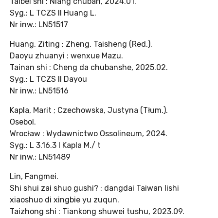
Taibei shi : Niang chuban, 2024.01.
Syg.: L TCZS II Huang L.
Nr inw.: LN51517
Huang, Ziting ; Zheng, Taisheng (Red.).
Daoyu zhuanyi : wenxue Mazu.
Tainan shi : Cheng da chubanshe, 2025.02.
Syg.: L TCZS II Dayou
Nr inw.: LN51516
Kapla, Marit ; Czechowska, Justyna (Tłum.).
Osebol.
Wrocław : Wydawnictwo Ossolineum, 2024.
Syg.: L 3.16.3 I Kapla M./ t
Nr inw.: LN51489
Lin, Fangmei.
Shi shui zai shuo gushi? : dangdai Taiwan lishi
xiaoshuo di xingbie yu zuqun.
Taizhong shi : Tiankong shuwei tushu, 2023.09.